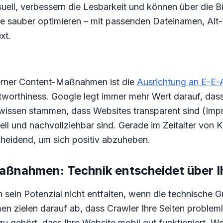
isuell, verbessern die Lesbarkeit und können über die 
sie sauber optimieren – mit passenden Dateinamen, Alt
xt.
erner Content-Maßnahmen ist die
Ausrichtung an E-E-
tworthiness. Google legt immer mehr Wert darauf, das
wissen stammen, dass Websites transparent sind (Imp
ell und nachvollziehbar sind. Gerade im Zeitalter von 
eidend, um sich positiv abzuheben.
ßnahmen: Technik entscheidet über Ih
n sein Potenzial nicht entfalten, wenn die technische G
zielen darauf ab, dass Crawler Ihre Seiten problemlo
u gehört, dass Ihre Website mobil gut funktioniert. W