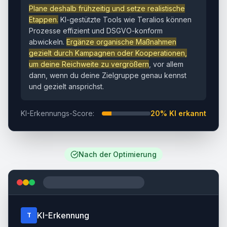
Plane deshalb frühzeitig und setze realistische
Etappen.
KI-gestützte Tools wie Teralios können
Prozesse effizient und DSGVO-konform
abwickeln.
Ergänze organische Maßnahmen
gezielt durch Kampagnen oder Kooperationen,
um deine Reichweite zu vergrößern
, vor allem
dann, wenn du deine Zielgruppe genau kennst
und gezielt ansprichst.
KI-Erkennungs-Score:
20% KI erkannt
Nach der Optimierung
KI-Erkennung
T