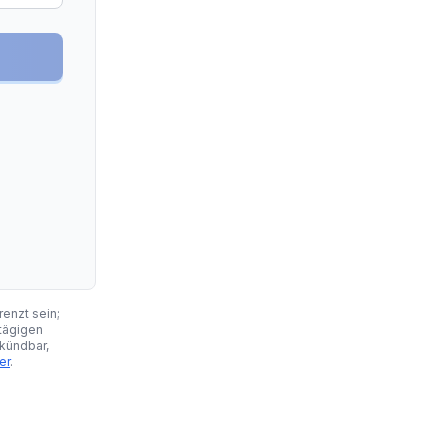
renzt sein;
-tägigen
 kündbar,
er
.