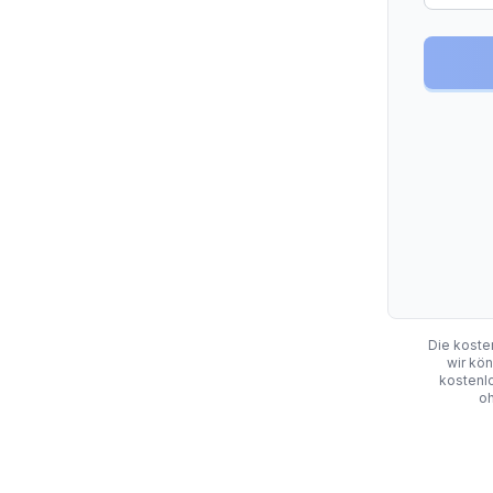
Die kosten
wir kön
kostenlo
oh