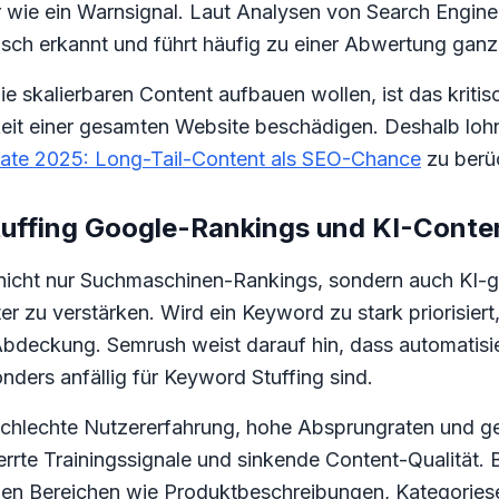
r wie ein Warnsignal. Laut Analysen von Search Engine
isch erkannt und führt häufig zu einer Abwertung gan
 skalierbaren Content aufbauen wollen, ist das kritisc
keit einer gesamten Website beschädigen. Deshalb loh
ate 2025: Long-Tail-Content als SEO-Chance
zu berüc
ffing Google-Rankings und KI-Conte
nicht nur Suchmaschinen-Rankings, sondern auch KI-g
 zu verstärken. Wird ein Keyword zu stark priorisiert,
Abdeckung. Semrush weist darauf hin, dass automatisie
nders anfällig für Keyword Stuffing sind.
chlechte Nutzererfahrung, hohe Absprungraten und geri
rrte Trainingssignale und sinkende Content-Qualität. B
len Bereichen wie Produktbeschreibungen, Kategoriesei